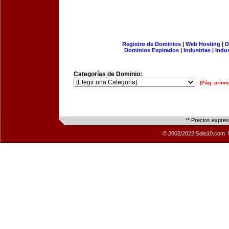
Registro de Dominios
|
Web Hosting
|
D
Dominios Expirados
|
Industrias
|
Indu
Categorías de Dominio:
[Pág. princi
** Precios expre
© 2002/2022 Solo10.com