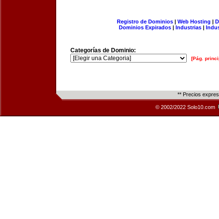
Registro de Dominios
|
Web Hosting
|
D
Dominios Expirados
|
Industrias
|
Indu
Categorías de Dominio:
[Pág. princi
** Precios expre
© 2002/2022 Solo10.com