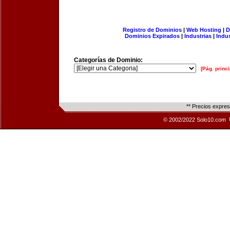
Registro de Dominios
|
Web Hosting
|
D
Dominios Expirados
|
Industrias
|
Indu
Categorías de Dominio:
[Pág. princi
** Precios expre
© 2002/2022 Solo10.com