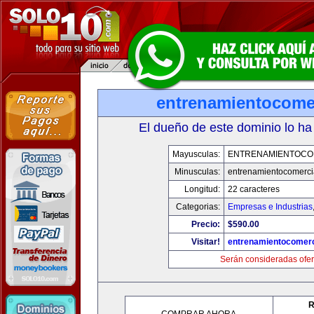
entrenamientocome
El dueño de este dominio lo ha
Mayusculas:
ENTRENAMIENTOCO
Minusculas:
entrenamientocomerci
Longitud:
22 caracteres
Categorias:
Empresas e Industrias
Precio:
$590.00
Visitar!
entrenamientocomerc
Serán consideradas ofer
R