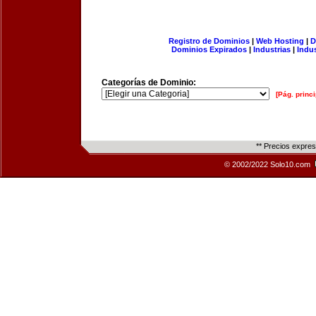
Registro de Dominios
|
Web Hosting
|
D
Dominios Expirados
|
Industrias
|
Indu
Categorías de Dominio:
[Pág. princi
** Precios expre
© 2002/2022 Solo10.com