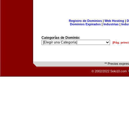
Registro de Dominios
|
Web Hosting
|
D
Dominios Expirados
|
Industrias
|
Indu
Categorías de Dominio:
[Pág. princi
** Precios expre
© 2002/2022 Solo10.com