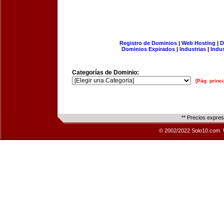
Registro de Dominios
|
Web Hosting
|
D
Dominios Expirados
|
Industrias
|
Indu
Categorías de Dominio:
[Pág. princi
** Precios expre
© 2002/2022 Solo10.com