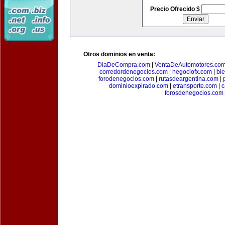
Precio Ofrecido $
Otros dominios en venta:
DiaDeCompra.com
|
VentaDeAutomotores.co
corredordenegocios.com
|
negociofx.com
|
bi
forodenegocios.com
|
rutasdeargentina.com
|
dominioexpirado.com
|
etransporte.com
|
c
forosdenegocios.com