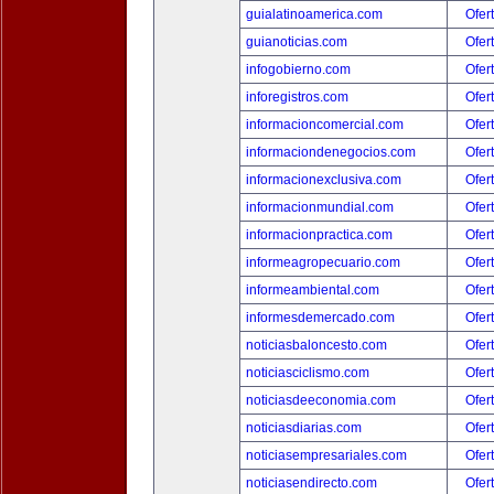
guialatinoamerica.com
Ofer
guianoticias.com
Ofer
infogobierno.com
Ofer
inforegistros.com
Ofer
informacioncomercial.com
Ofer
informaciondenegocios.com
Ofer
informacionexclusiva.com
Ofer
informacionmundial.com
Ofer
informacionpractica.com
Ofer
informeagropecuario.com
Ofer
informeambiental.com
Ofer
informesdemercado.com
Ofer
noticiasbaloncesto.com
Ofer
noticiasciclismo.com
Ofer
noticiasdeeconomia.com
Ofer
noticiasdiarias.com
Ofer
noticiasempresariales.com
Ofer
noticiasendirecto.com
Ofer