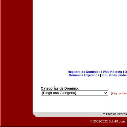
Registro de Dominios
|
Web Hosting
|
D
Dominios Expirados
|
Industrias
|
Indu
Categorías de Dominio:
[Pág. princi
** Precios expre
© 2002/2022 Solo10.com