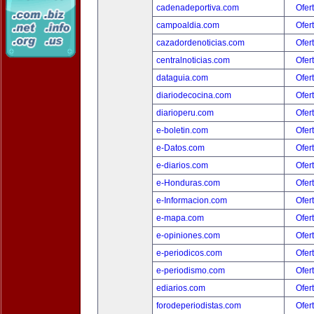
cadenadeportiva.com
Ofer
campoaldia.com
Ofer
cazadordenoticias.com
Ofer
centralnoticias.com
Ofer
dataguia.com
Ofer
diariodecocina.com
Ofer
diarioperu.com
Ofer
e-boletin.com
Ofer
e-Datos.com
Ofer
e-diarios.com
Ofer
e-Honduras.com
Ofer
e-Informacion.com
Ofer
e-mapa.com
Ofer
e-opiniones.com
Ofer
e-periodicos.com
Ofer
e-periodismo.com
Ofer
ediarios.com
Ofer
forodeperiodistas.com
Ofer