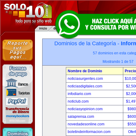
Dominios de la Categoría -
Infor
57 dominios en esta categ
Mostrando 1 de 57
Nombre de Dominio
Precio
noticiasurgentes.com
$10,0
noticiasdigitales.com
$2,50
infodiario.com
$2,00
noticlub.com
$1,49
noticiasyopinion.com
$980
salaprensa.com
$600
novedadesonline.com
$550
boletindeinformacion.com
Ofer