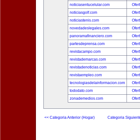
noticiasentucelular.com
Ofer
noticiasgolf.com
Ofer
noticiastenis.com
Ofer
novedadeslegales.com
Ofer
panoramafinanciero.com
Ofer
partesdeprensa.com
Ofer
revistacampo.com
Ofer
revistademarcas.com
Ofer
revistadenoticias.com
Ofer
revistaempleo.com
Ofer
tecnologiasdelainformacion.com
Ofer
tododato.com
Ofer
zonademedios.com
Ofer
<< Categoria Anterior (Hogar)
Categoria Siguient